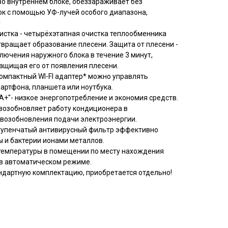
во внутреннем блоке, обеззараживает без
к с помощью УФ-лучей особого диапазона,
!
стка - четырёхэтапная очистка теплообменника
твращает образование плесени. Защита от плесени -
лючения наружного блока в течение 3 минут,
ащищая его от появления плесени.
 компактный WI-FI адаптер* можно управлять
ртфона, планшета или ноутбука.
А+"- низкое энергопотребление и экономия средств.
 возобновляет работу кондиционера в
возобновления подачи электроэнергии.
ступенчатый антивирусный фильтр эффективно
ы и бактерии ионами металлов.
й температуры в помещении по месту нахождения
 в автоматическом режиме.
тандартную комплектацию, приобретается отдельно!