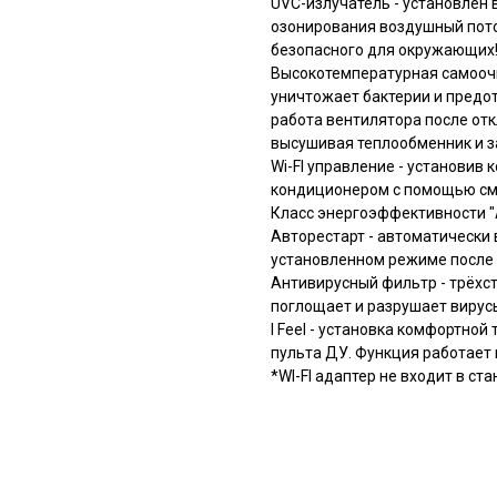
UVC-излучатель - установлен 
озонирования воздушный пото
безопасного для окружающих
Высокотемпературная самоочи
уничтожает бактерии и предо
работа вентилятора после отк
высушивая теплообменник и з
Wi-FI управление - установив
кондиционером с помощью сма
Класс энергоэффективности "
Авторестарт - автоматически
установленном режиме после 
Антивирусный фильтр - трёх
поглощает и разрушает вирус
I Feel - установка комфортно
пульта ДУ. Функция работает
*WI-FI адаптер не входит в с