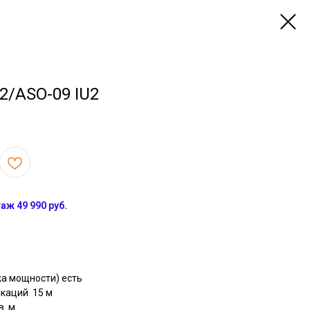
2/ASO-09 IU2
ж 49 990 руб.
ка мощности) есть
каций 15 м
. м