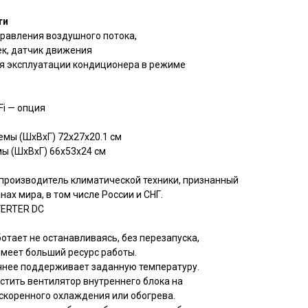
ти
равления воздушного потока,
к, датчик движения
я эксплуатации кондиционера в режиме
Fi — опция
емы (ШxВxГ) 72x27x20.1 см
мы (ШxВxГ) 66x53x24 см
производитель климатической техники, признанный
ах мира, в том числе России и СНГ.
VERTER DC
отает не останавливаясь, без перезапуска,
имеет больший ресурс работы.
чнее поддерживает заданную температуру.
стить вентилятор внутреннего блока на
скоренного охлаждения или обогрева.