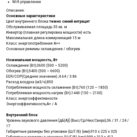
Wi-fi управление
Описание:
Основные характеристики
Цвет внутреннего блока
темно синий антрацит
Обслуживаемая площадь 35 кв. м
Инвертор (плавная регулировка мощности) есть
Максимальная длина коммуникаций 15 м
Класс энергопотребления A++
Основные режимы охлаждение / обогрев
Номинальная мощность, Вт
Охлаждение (Вт);3600 (500 ~ 5200)
Обогрев (Вт);5400 (500 ~ 6600)
EER/COP(Среднее значение):;4.64 / 3.86
Расход воздуха (м3/ч);850
Потребляемая мощность охлажение (Вт);760 (120 ~ 1850)
Потребляемая мощность нагрев (Вт);1440 (150 ~ 2100)
Класс энергоэффективности
Энергоэффективность;A+ / A
Внутренний блок
Уровень звукового давления [дБ(А)] (Выс/Ср/Низ/Сверх);36 / 31 / 24 /
17
Габаритные размеры без упаковки (Ш/Г/В) (мм);910 х 225 х 325