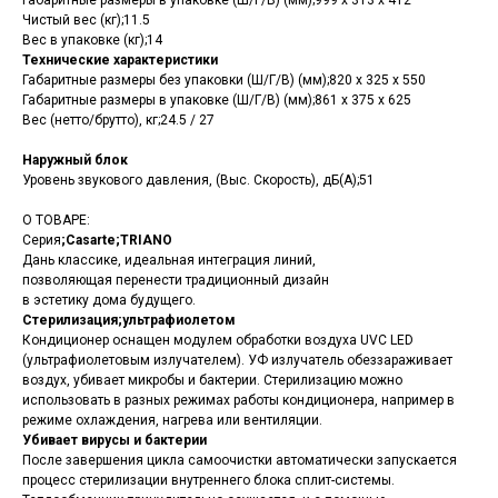
Габаритные размеры в упаковке (Ш/Г/В) (мм);999 х 313 х 412
Чистый вес (кг);11.5
Вес в упаковке (кг);14
Технические характеристики
Габаритные размеры без упаковки (Ш/Г/В) (мм);820 х 325 х 550
Габаритные размеры в упаковке (Ш/Г/В) (мм);861 х 375 х 625
Вес (нетто/брутто), кг;24.5 / 27
Наружный блок
Уровень звукового давления, (Выс. Скорость), дБ(А);51
О ТОВАРЕ:
Серия
;Casarte;TRIANO
Дань классике, идеальная интеграция линий,
позволяющая перенести традиционный дизайн
в эстетику дома будущего.
Стерилизация;ультрафиолетом
Кондиционер оснащен модулем обработки воздуха UVC LED
(ультрафиолетовым излучателем). УФ излучатель обеззараживает
воздух, убивает микробы и бактерии. Стерилизацию можно
использовать в разных режимах работы кондиционера, например в
режиме охлаждения, нагрева или вентиляции.
Убивает вирусы и бактерии
После завершения цикла самоочистки автоматически запускается
процесс стерилизации внутреннего блока сплит-системы.