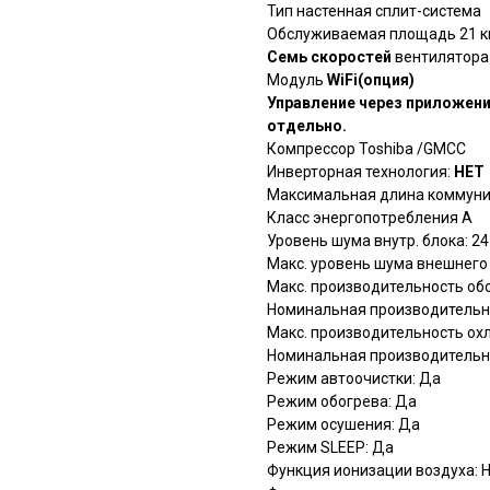
Тип настенная сплит-система
Обслуживаемая площадь 21 кв
Семь скоростей
вентилятора
Модуль
WiFi(опция)
Управление через приложени
отдельно.
Компрессор Toshiba /GMCC
Инверторная технология:
НЕТ
Максимальная длина коммуни
Класс энергопотребления A
Уровень шума внутр. блока: 24
Макс. уровень шума внешнего 
Макс. производительность обо
Номинальная производительно
Макс. производительность охл
Номинальная производительно
Режим автоочистки: Да
Режим обогрева: Да
Режим осушения: Да
Режим SLEEP: Да
Функция ионизации воздуха: 