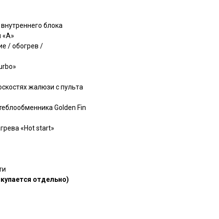
 внутреннего блока
 «A»
е / обогрев /
urbo»
оскостях жалюзи с пульта
теблообменника Golden Fin
рева «Hot start»
ти
окупается отдельно)