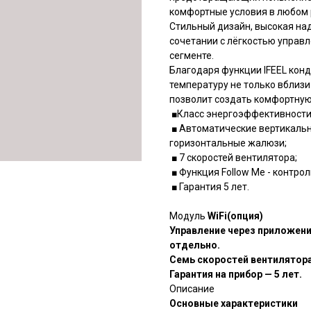
комфортные условия в любом
Стильный дизайн, высокая на
сочетании с лёгкостью управл
сегменте.
Благодаря функции IFEEL кон
температуру не только вблизи 
позволит создать комфортную 
■Класс энергоэффективности
■ Автоматические вертикаль
горизонтальные жалюзи;
■ 7 скоростей вентилятора;
■ Функция Follow Me - контрол
■ Гарантия 5 лет.
Модуль
WiFi(опция)
Управление через приложени
отдельно.
Семь скоростей вентилятора
Гарантия на прибор — 5 лет.
Описание
Основные характеристики