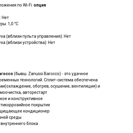
ожения по Wi-Fi:
опция
: Нет
ы: 1,0 °С
а (вблизи пульта управления): Нет
а (вблизи устройства): Нет
arocco
(бывш. Zanussi Barocco) - это удачное
временных технологий. Сплит-система обеспечена
(охлаждение, обогрев, осушение, вентиляция) и
моочистка, авторестарт
кое и конструктивное
нтикоррозийное покрытие
 защищающее кондиционер
шней среды.
 внутреннего блока