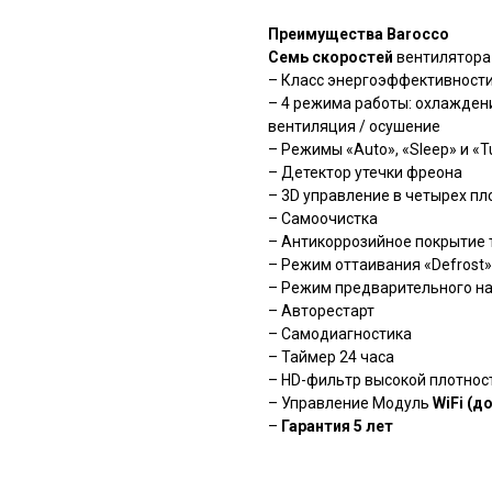
Преимущества Barocco
Семь скоростей
вентилятора
– Класс энергоэффективности
– 4 режима работы: охлаждени
вентиляция / осушение
– Режимы «Auto», «Sleep» и «T
– Детектор утечки фреона
– 3D управление в четырех пл
– Самоочистка
– Антикоррозийное покрытие 
– Режим оттаивания «Defrost»
– Режим предварительного наг
– Авторестарт
– Самодиагностика
– Таймер 24 часа
– HD-фильтр высокой плотнос
– Управление Модуль
WiFi (д
–
Гарантия 5 лет