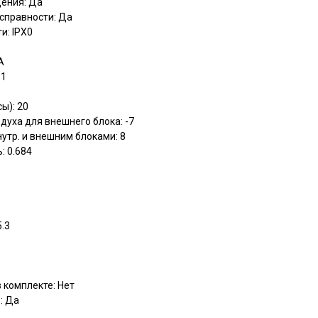
ения: Да
справности: Да
и: IPX0
A
 1
ы): 20
духа для внешнего блока: -7
утр. и внешним блоками: 8
: 0.684
5.3
 комплекте: Нет
: Да