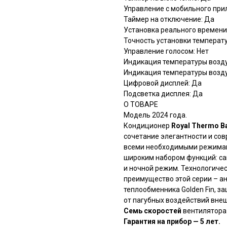
Управление c мобильного прил
Таймер на отключение: Да
Установка реального времени
Точность установки температур
Управление голосом: Нет
Индикация температуры воздух
Индикация температуры воздух
Цифровой дисплей: Да
Подсветка дисплея: Да
О ТОВАРЕ
Модель 2024 года.
Кондиционер
Royal Thermo B
сочетание элегантности и со
всеми необходимыми режимами
широким набором функций: са
и ночной режим. Технологичес
преимущество этой серии – а
теплообменника Golden Fin,
от пагубных воздействий вне
Семь скоростей
вентилятора
Гарантия на прибор — 5 лет.