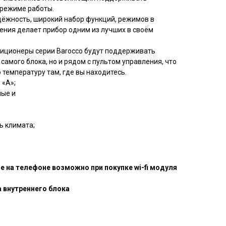
 режиме работы.
дёжность, широкий набор функций, режимов в
ения делает прибор одним из лучших в своём
диционеры серии Barocco будут поддерживать
самого блока, но и рядом с пультом управления, что
температуру там, где вы находитесь.
 «A»;
ные и
ь климата;
е на телефоне возможно при покупке wi-fi модуля
 внутреннего блока