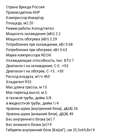
Страна бренда Россия
Производитель КНР
Компрессор Инвертор
Площадь, м2 20
Режим работы Холод/тепло
Мощность охлаждения (кВт) 2.2
Мощность обогрева (кВт) 2.29
Потребление при охлаждении, кВт 0.68
Потребление при обогреве, кВт 0.63
Марка компрессора RECHI
Охлаждающая способность, тыс. BTU 7
Диапазон t на охлаждение, С 0...+53
Диапазон t на обогрев, С -15...+30
Расход воздуха, м³/ч 460
Хладагент R32
Max длина трассы, м 15
Max перепад высот, м 5
ø газовой трубы, дюйм 3/8
ø жидкостной трубы, дюйм 1/4
Уровень шума (внутренний блок), дБ(А) 26
Уровень шума (внешний блок), дБ(А) 49
Вес внутреннего блока (кг) 7
Вес внешнего блока (кг)19
Габариты внутренний блок (ВхШхГ), см 25,5x69,8x19