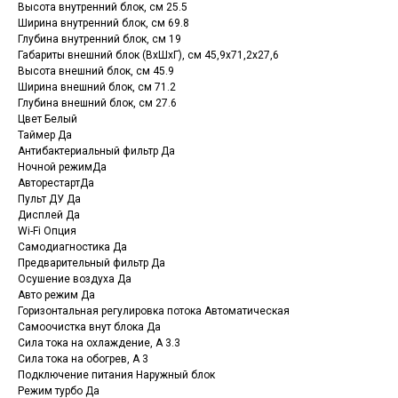
Высота внутренний блок, см 25.5
Ширина внутренний блок, см 69.8
Глубина внутренний блок, см 19
Габариты внешний блок (ВхШхГ), см 45,9x71,2x27,6
Высота внешний блок, см 45.9
Ширина внешний блок, см 71.2
Глубина внешний блок, см 27.6
Цвет Белый
Таймер Да
Антибактериальный фильтр Да
Ночной режимДа
АвторестартДа
Пульт ДУ Да
Дисплей Да
Wi-Fi Опция
Самодиагностика Да
Предварительный фильтр Да
Осушение воздуха Да
Авто режим Да
Горизонтальная регулировка потока Автоматическая
Самоочистка внут блока Да
Сила тока на охлаждение, А 3.3
Сила тока на обогрев, А 3
Подключение питания Наружный блок
Режим турбо Да