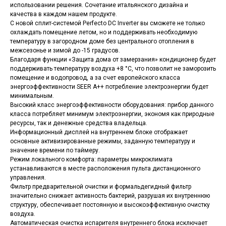
использовании решения. Сочетание итальянского дизайна и
качества в каждом нашем продукте.
С новой сплит-системой Perfecto DC Inverter вы сможете не только
охлаждать помещение летом, но и поддерживать необходимую
температуру в загородном доме без центрального отопления в
межсезонье и зимой до -15 градусов.
Благодаря функции «Защита дома от замерзания» кондиционер будет
поддерживать температуру воздуха +8 °С, что позволит не заморозить
помещение и водопровод, а за счет европейского класса
энергоэффективности SEER A++ потребление электроэнергии будет
минимальным.
Высокий класс энергоэффективности оборудования: прибор данного
класса потребляет минимум электроэнергии, экономя как природные
ресурсы, так и денежные средства владельца.
Информационный дисплей на внутреннем блоке отображает
основные активизированные режимы, заданную температуру и
значение времени по таймеру.
Режим локального комфорта: параметры микроклимата
устанавливаются в месте расположения пульта дистанционного
управления.
Фильтр предварительной очистки и формальдегидный фильтр
значительно снижает активность бактерий, разрушая их внутреннюю
структуру, обеспечивает постоянную и высокоэффективную очистку
воздуха.
Автоматическая очистка испарителя внутреннего блока исключает