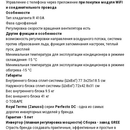
Управление с телефона через приложение
при покупке модуля WiFI
и соединительного провода
Особенности
Тип хладагента R 410A
Фаза однофазный
Регулировка скорости вращения вентилятора есть
Другие функции и особенности
возможность регулировки направления воздушного потока, система
против образования льда, функция запоминания настроек, теплый
пуск, дисплей
Минимальная температура для эксплуатации кондиционера в режиме
охлаждения -15 °С
Минимальная температура для эксплуатации кондиционера в режиме
обогрева -15 °С
Габариты
Внутреннего блока сплит-системы (ШxВxГ) 77.3x25x18.5 см
Наружного блока сплит-системы (ШxВxГ) 72x42.8x31 см
Вес внутреннего блока 9.5 кг
Вес внешнего блока 41 кг
О ТОВАРЕ
Royal Termo (Zanussi)
серии
Perfecto DC
- одна из самых
дорогих инверторных моделей у бренда.
Гарантия - 5 лет
Инвертор (плавная регулировка мощности) Сборка - завод GREE
Страсть бренда создавать практичные, эффективные и простые в