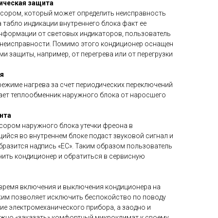
ическая защита
сором, который может определить неисправность
 табло индикации внутреннего блока факт ее
нформации от световых индикаторов, пользователь
 неисправности. Помимо этого кондиционер оснащен
 защиты, например, от перегрева или от перегрузки
ея
режиме нагрева за счет периодических переключений
ает теплообменник наружного блока от наросшего
нта
сором наружного блока утечки фреона в
щийся во внутреннем блоке подаст звуковой сигнал и
бразится надпись «EC». Таким образом пользователь
ить кондиционер и обратиться в сервисную
время включения и выключения кондиционера на
жим позволяет исключить беспокойство по поводу
ие электромеханического прибора, а заодно и
жно «заказать» комфортный микроклимат к своему