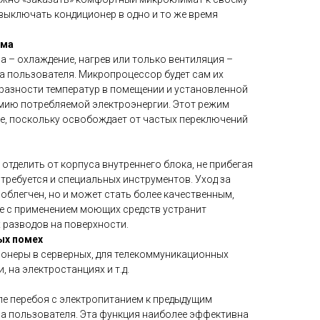
выключать кондиционер в одно и то же время
има
 – охлаждение, нагрев или только вентиляция –
а пользователя. Микропроцессор будет сам их
 разности температур в помещении и установленной
омию потребляемой электроэнергии. Этот режим
е, поскольку освобождает от частых переключений
 отделить от корпуса внутреннего блока, не прибегая
отребуется и специальных инструментов. Уход за
облегчен, но и может стать более качественным,
де с применением моющих средств устранит
 разводов на поверхности.
ых помех
онеры в серверных, для телекоммуникационных
, на электростанциях и т.д.
е перебоя с электропитанием к предыдущим
а пользователя. Эта функция наиболее эффективна