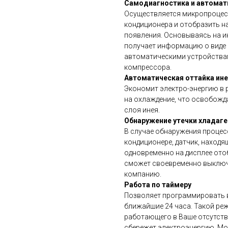
Самодиагностика и автомат
Осуществляется микропроцес
кондиционера и отобразить на
появления. Основываясь на и
получает информацию о виде
автоматическими устройствами
компрессора.
Автоматическая оттайка ин
Экономит электро-энергию в 
на охлаждение, что освобожд
слоя инея.
Обнаружение утечки хладаге
В случае обнаружения процес
кондиционере, датчик, находя
одновременно на дисплее ото
сможет своевременно выключ
компанию.
Работа по таймеру
Позволяет программировать 
ближайшие 24 часа. Такой ре
работающего в Ваше отсутств
сбережет электроэнергию. Мо