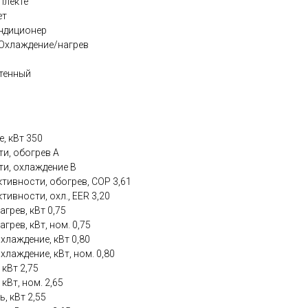
плекте
ет
ндиционер
Охлаждение/нагрев
стенный
, кВт 350
и, обогрев A
и, охлаждение B
ивности, обогрев, COP 3,61
вности, охл., EER 3,20
грев, кВт 0,75
рев, кВт, ном. 0,75
лаждение, кВт 0,80
лаждение, кВт, ном. 0,80
кВт 2,75
Вт, ном. 2,65
, кВт 2,55