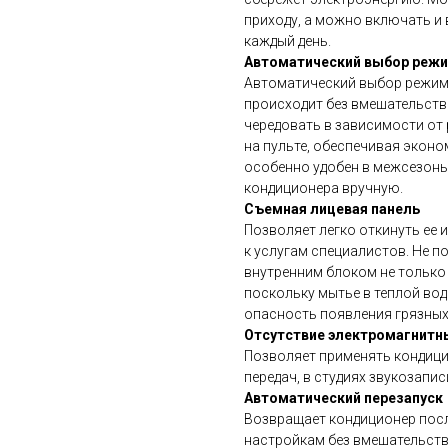
приходу, а можно включать и 
каждый день.
Автоматический выбор реж
Автоматический выбор режима
происходит без вмешательств
чередовать в зависимости от
на пульте, обеспечивая экон
особенно удобен в межсезонь
кондиционера вручную.
Съемная лицевая панель
Позволяет легко откинуть ее и
к услугам специалистов. Не п
внутренним блоком не только 
поскольку мытье в теплой во
опасность появления грязных
Отсутствие электромагнитн
Позволяет применять кондици
передач, в студиях звукозаписи
Автоматический перезапуск
Возвращает кондиционер посл
настройкам без вмешательств