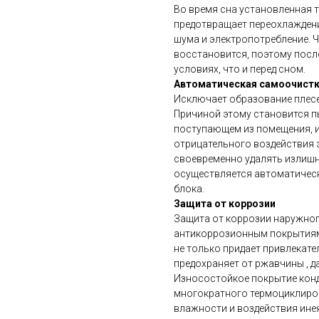
Во время сна установленная т
предотвращает переохлаждени
шума и электропотребление. 
восстановится, поэтому посл
условиях, что и перед сном.
Автоматическая самоочистк
Исключает образование плесе
Причиной этому становится п
поступающем из помещения, и
отрицательного воздействия 
своевременно удалять излишн
осуществляется автоматическ
блока.
Защита от коррозии
Защита от коррозии наружног
антикоррозионным покрытиям
не только придает привлекате
предохраняет от ржавчины , 
Износостойкое покрытие конд
многократного термоциклиро
влажности и воздействия инея