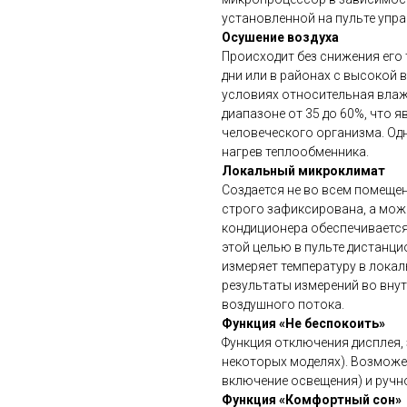
установленной на пульте упра
Осушение воздуха
Происходит без снижения его
дни или в районах с высокой
условиях относительная влаж
диапазоне от 35 до 60%, что 
человеческого организма. Од
нагрев теплообменника.
Локальный микроклимат
Создается не во всем помещен
строго зафиксирована, а мож
кондиционера обеспечивается
этой целью в пульте дистанц
измеряет температуру в локал
результаты измерений во вну
воздушного потока.
Функция «Не беспокоить»
Функция отключения дисплея, 
некоторых моделях). Возможе
включение освещения) и ручно
Функция «Комфортный сон»