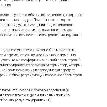
вления.
 температуры, что обычно эффективно в дождливые
 влажностью воздуха. При обычных погодных
ность воздуха в помещении поддерживается в
является наиболее комфортным значением для
новременно экономится электроэнергия, идущая на
ии, а в его ограниченной зоне. Она может быть
ет и перемещаться, но именно в ней с помощью
 достижение комфортных значений параметров. С
ионного управления размещают термистор, который
ьной зоне помещения и периодически передает
тренний блок, регулирующий изменение параметров
звуковых сигналов и боковой подсветки (в
н автоматический (реакция на выключение/
й режим (с пульта управления).