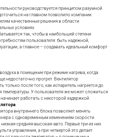
еятельности руководствуется принципом разумной
доточиться на главном позволило компании
телям качественные решения в области
альных условиях.
батывается так, чтобы в наибольшей степени
требностям пользователя: быть надежной,
луатации, а главное – создавать идеальный комфорт
воздуха в помещение при режиме нагрева, когда
ще недостаточно прогрет. Вентилятор
ь только после того, как испаритель нагреется до
ия температуры. У пользователя же может сложиться
 начинает работать с некоторой задержкой.
илятора
ятора внутреннего блока позволяет менять
онера с одновременным изменением скорости
 низкая-средняя-высокая-авто. Первые три из них
ьта управления, а при четвертой это делает
и от разности температур – в помещении и