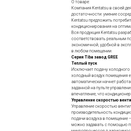
О товаре:
Компания Kentatsu в своей д
достаточности: умение сосре
Kentatsu предложить потреби
кондиционирования на оптим
Вся продукция Kentatsu разра
соответствовать реальным по
экономичной, удобной в эксп
в любом помещении.
Серия Tiba завод GREE
Теплый пуск
Исключает подачу холодного 
холодный воздух помещения е
автоматически начнет работат
заданной на пульте управлен
впечатление, что кондиционер
Управление скоростью вент
Управление скоростью вентил
производительность кондици
подачи воздуха в помещение –
можно задавать с помощью пул
микропроцессор в зависимост