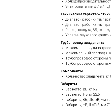
Холодопроизводительность,
Электропитание, ф / В / Гц1~
Технические характеристики
Диапазон рабочих температу
Диапазон рабочих температ
Расход воздуха, ВБ, охлажд
Уровень звукового давления
Трубопровод хладагента
Максимальная длина трасс
Максимальный перепад выс
Трубопровод со стороны газ
Трубопровод со стороны жи
Компоненты
Количество хладагента, кг 
Габариты
Вес нетто, ВБ, кг 6,9
Вес нетто, НБ, кг 22,5
Габариты, ВБ, ШхГхВ, мм 7
Габариты, НБ, ШхГхВ, мм 7