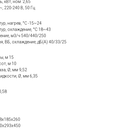
 кВт, ном. 2,65
, 220-240 В, 50 Гц
р, нагрев, °C -15~24
ур, охлаждение, °C 18~43
ение, м3/ч 540/440/250
, ВБ, охлаждение, дБ(А) 40/33/25
ы, м 15
от, м 10
а, Ø, мм 9,52
дкости, Ø, мм 6,35
0,58
08x185x260
10x293x450