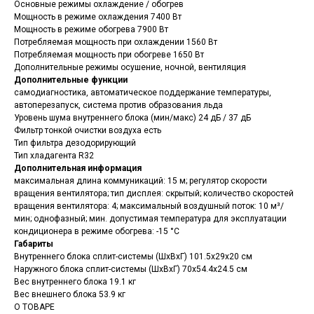
Основные режимы охлаждение / обогрев
Мощность в режиме охлаждения 7400 Вт
Мощность в режиме обогрева 7900 Вт
Потребляемая мощность при охлаждении 1560 Вт
Потребляемая мощность при обогреве 1650 Вт
Дополнительные режимы осушение, ночной, вентиляция
Дополнительные функции
самодиагностика, автоматическое поддержание температуры,
автоперезапуск, система против образования льда
Уровень шума внутреннего блока (мин/макс) 24 дБ / 37 дБ
Фильтр тонкой очистки воздуха есть
Тип фильтра дезодорирующий
Тип хладагента R32
Дополнительная информация
максимальная длина коммуникаций: 15 м; регулятор скорости
вращения вентилятора; тип дисплея: скрытый; количество скоростей
вращения вентилятора: 4; максимальный воздушный поток: 10 м³/
мин; однофазный; мин. допустимая температура для эксплуатации
кондиционера в режиме обогрева: -15 °C
Габариты
Внутреннего блока сплит-системы (ШxВxГ) 101.5x29x20 см
Наружного блока сплит-системы (ШxВxГ) 70x54.4x24.5 см
Вес внутреннего блока 19.1 кг
Вес внешнего блока 53.9 кг
О ТОВАРЕ