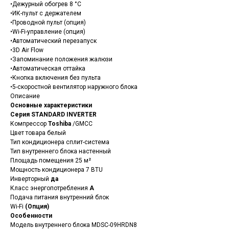
•Дежурный обогрев 8 °С
•ИК-пульт с держателем
•Проводной пульт (опция)
•Wi-Fi-управление (опция)
•Автоматический перезапуск
•3D Air Flow
•Запоминание положения жалюзи
•Автоматическая оттайка
•Кнопка включения без пульта
•5-скоростной вентилятор наружного блока
Описание
Основные характеристики
Серия STANDARD INVERTER
Компрессор
Toshiba
/GMCC
Цвет товара белый
Тип кондиционера сплит-система
Тип внутреннего блока настенный
Площадь помещения 25 м²
Мощность кондиционера 7 BTU
Инверторный
да
Класс энергопотребления
A
Подача питания внутренний блок
Wi-Fi
(Опция)
Особенности
Модель внутреннего блока MDSC-09HRDN8