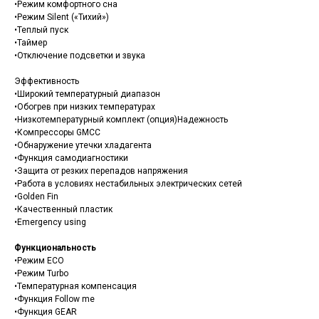
•Режим комфортного сна
•Режим Silent («Тихий»)
•Теплый пуск
•Таймер
•Отключение подсветки и звука
Эффективность
•Широкий температурный диапазон
•Обогрев при низких температурах
•Низкотемпературный комплект (опция)Надежность
•Компрессоры GMCC
•Обнаружение утечки хладагента
•Функция самодиагностики
•Защита от резких перепадов напряжения
•Работа в условиях нестабильных электрических сетей
•Golden Fin
•Качественный пластик
•Emergency using
Функциональность
•Режим ECO
•Режим Turbo
•Температурная компенсация
•Функция Follow me
•Функция GEAR