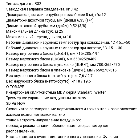
Тип хладагента R32
Заводская заправка хладагента, кг 0,42
Дозаправка (при длине трубопровода более 5 м), г/м 12
Диаметр жидкостной трубы, мм (дюйм) 6,35 (1/4)
Диаметр газовой трубы, мм (дюйм) 9,52 (3/8)
Максимальная длина труб, м 25
Максимальный перепад высот, м 10
Рабочий диапазон наружных температур при охлаждении, °C -15...+50
Рабочий диапазон наружных температур при нагреве, °C -15...+30
Размер внутреннего блока (Ш×В×Г), мм 715×285×194
Размер наружного блока (Ш×В×Г), мм 668×252×469
Размер внутреннего блока в упаковке (Ш×В×Г), мм 780×365×270
Размер наружного блока в упаковке (Ш×В×Г), мм 765×270×515
Вес внутреннего блока (нетто/брутто), кг 7,6 / 9,7
Вес наружного блока (нетто/брутто), кг 18 / 19,6
О ТОВАРЕ
Инверторная сплит-система MDV серия Standart Inverter
Трехмерное управление воздушным потоком
3D Air Flow
Ступенчатое регулирование вертикального и горизонтального положения
жалюзи позволяет максимально
точно настроить направление воздушного
потока, а режим качания обеспечивает его равномерное
распределение.
Настраивается с пульта дистанционного управления. Функция